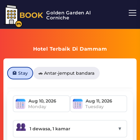
Golden Garden Al
BOOK
Corniche
Hotel Terbaik Di Dammam
🏨 Stay
🚗 Antar-jemput bandara
Monday
Tuesday
▼