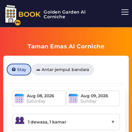
Golden Garden Al
BOOK
Corniche
Taman Emas Al Corniche
🏨 Stay
🚗 Antar-jemput bandara
Saturday
Sunday
▼