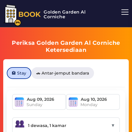
Golden Garden Al
BOOK
Corniche
Periksa Golden Garden Al Corniche
Ketersediaan
🏨 Stay
🚗 Antar-jemput bandara
Sunday
Monday
▼