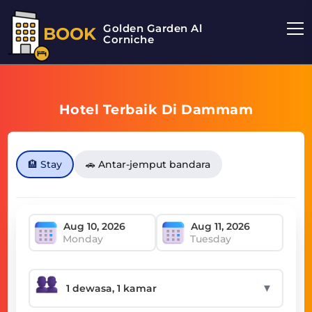
Golden Garden Al
BOOK
Corniche
Hotel Terbaik Di Dammam
🏨 Stay
🚗 Antar-jemput bandara
Monday
Tuesday
▼