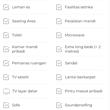
Lemari es
Fasilitas setrika
Seating Area
Peralatan mandi
Toilet
Microwave
Kamar mandi
Extra long beds (> 2
pribadi
metres)
Pemanas ruangan
Sandal
TV satelit
Lantai berkarpet
TV layar datar
Pintu masuk pribadi
Sofa
Soundproofing